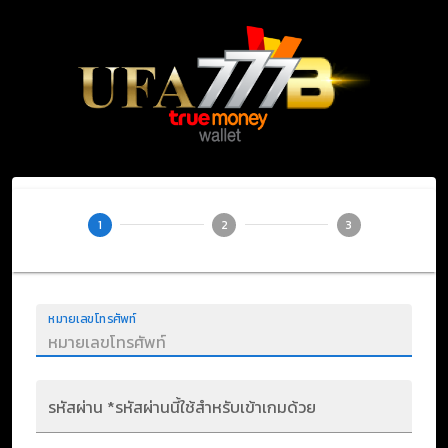
1
2
3
หมายเลขโทรศัพท์
รหัสผ่าน *รหัสผ่านนี้ใช้สำหรับเข้าเกมด้วย