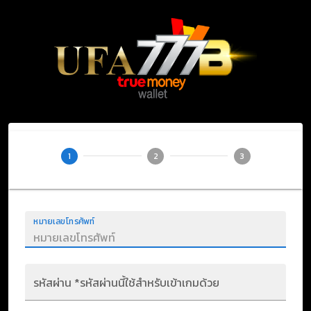
1
2
3
หมายเลขโทรศัพท์
รหัสผ่าน *รหัสผ่านนี้ใช้สำหรับเข้าเกมด้วย