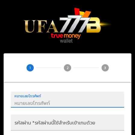
1
2
3
หมายเลขโทรศัพท์
รหัสผ่าน *รหัสผ่านนี้ใช้สำหรับเข้าเกมด้วย