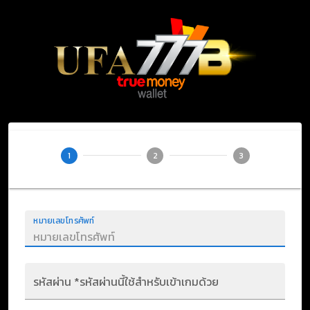
1
2
3
หมายเลขโทรศัพท์
รหัสผ่าน *รหัสผ่านนี้ใช้สำหรับเข้าเกมด้วย