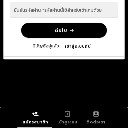
ยืนยันรหัสผ่าน *รหัสผ่านนี้ใช้สำหรับเข้าเกมด้วย
ต่อไป
มีบัญชีอยู่แล้ว
เข้าสู่ระบบที่นี่
สมัครสมาชิก
เข้าสู่ระบบ
ติดต่อเรา