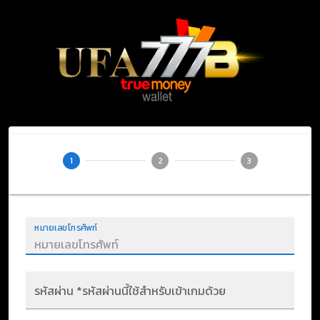
1
2
3
หมายเลขโทรศัพท์
รหัสผ่าน *รหัสผ่านนี้ใช้สำหรับเข้าเกมด้วย