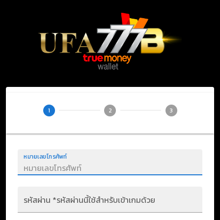
1
2
3
หมายเลขโทรศัพท์
รหัสผ่าน *รหัสผ่านนี้ใช้สำหรับเข้าเกมด้วย