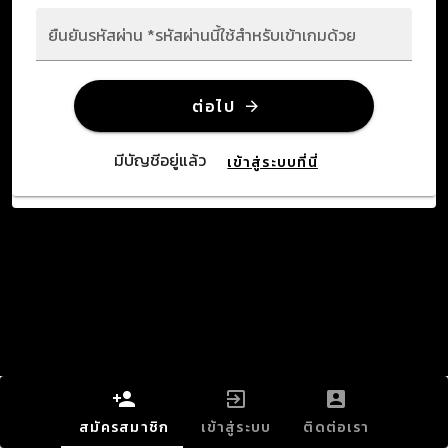
ยืนยันรหัสผ่าน *รหัสผ่านนี้ใช้สำหรับเข้าเกมด้วย
ต่อไป
มีบัญชีอยู่แล้ว
เข้าสู่ระบบที่นี่
สมัครสมาชิก
เข้าสู่ระบบ
ติดต่อเรา