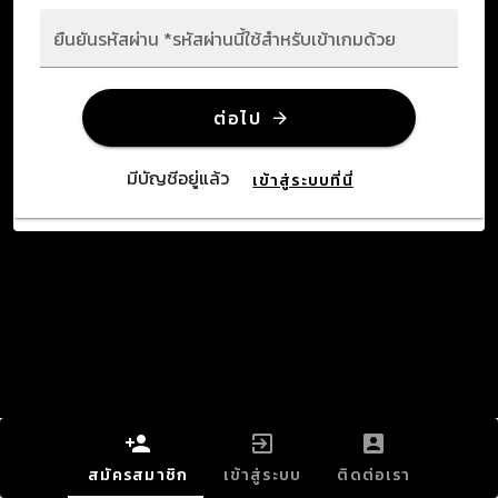
ยืนยันรหัสผ่าน *รหัสผ่านนี้ใช้สำหรับเข้าเกมด้วย
ต่อไป
มีบัญชีอยู่แล้ว
เข้าสู่ระบบที่นี่
สมัครสมาชิก
เข้าสู่ระบบ
ติดต่อเรา